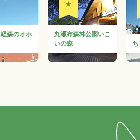
遠軽森のオホ
丸瀬布森林公園いこ
いの森
ち