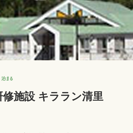
泊まる
研修施設 キララン清里