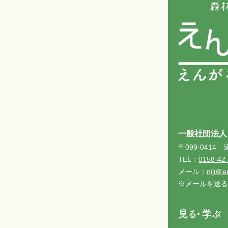
一般社団法人
〒099-041
TEL：
0158-42
メール：
niji＠e
※メールを送る
見る・学ぶ