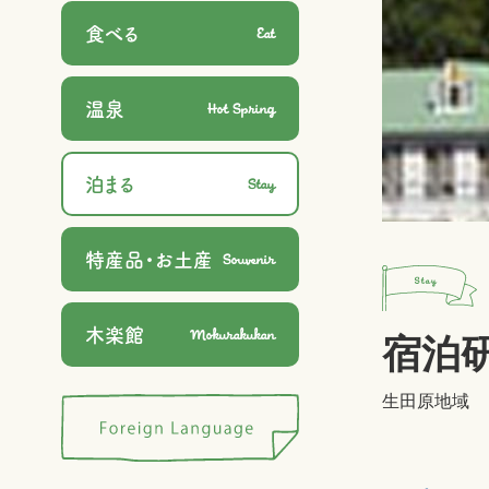
Eat
食べる
Hot Spring
温泉
Stay
泊まる
Souvenir
特産品・お土産
Mokurakukan
木楽館
宿泊
生田原地域